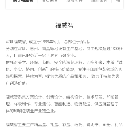
关于福威智
资质荣誉
发展历程
组织架构
福威智
福威智
深圳福威智, 成立于1999年5月， 总部位于深圳。
分别在深圳、惠州、南昌等地设有生产基地，员工规模超过1800多
人，目前已服务近十家世界五百强企业。
依托对美学、环保、节能、安全的深刻理解，20多年来，本着“诚
信、务实、协同、创新”的核心价值观，专注于印刷包装领域的实
践和探索，持续为客户提供
优质的产品和服务，
致力于持续为客
户
创造价值
。
福威智系集方案设计、创新设计、结构设计、技术研发、印前管
理、样板制作、专业测试、智能制造、物流配送、供应链管理于一
体的印刷包装全产业链企业。
福威智主要生产精品盒、礼盒、彩盒、纸托、说明书、画册、礼品