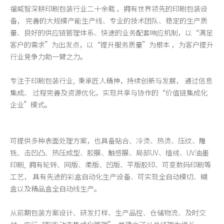
福威智深耕印刷包装行业二十余载 ，拥有世界领先的印刷包装设
备， 完善的大规模产能生产线、专业的技术团队、稳定的生产质
量、良好的供应链管理体系、快速的业务配套响应机制，以“满足
客户的需求”为出发点，以“提升服务质量”为根本 ，为客户提升
行业竞争力助一臂之力。
专注于
印刷
包装行业, 秉承匠人精神，持续创新与发展， 通过信息
集成、 过程完善及资源优化，实现共享与协作的“价值链集成化
企业”模式。
可提供多种表面处理方案，也具备贴合、冷烫、热烫、压纹、雕
铣、击凹凸、热压成型、胶膜、触感膜、局部UV、植绒、UV油墨
印刷, 拥有轮转、网版、柔版、凹版、平版胶印、可变数码印刷等
工艺， 具有先进的彩盒自动化生产设备、可实现全自动模切、糊
盒以及精品盒全自动线生产。
从前期包装方案设计、研发打样、生产品控、仓储物流、及时交